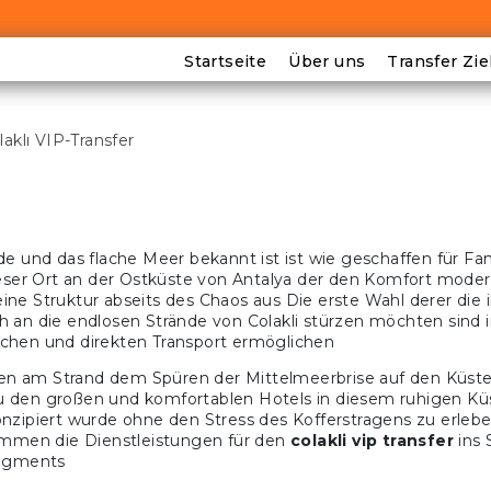
Startseite
Über uns
Transfer Zie
laklı VIP-Transfer
de und das flache Meer bekannt ist ist wie geschaffen für Fa
ser Ort an der Ostküste von Antalya der den Komfort moder
ine Struktur abseits des Chaos aus Die erste Wahl derer die 
ch an die endlosen Strände von Colakli stürzen möchten sind 
schen und direkten Transport ermöglichen
aden am Strand dem Spüren der Mittelmeerbrise auf den Kü
zu den großen und komfortablen Hotels in diesem ruhigen Kü
konzipiert wurde ohne den Stress des Kofferstragens zu erl
mmen die Dienstleistungen für den
colakli vip transfer
ins 
Segments