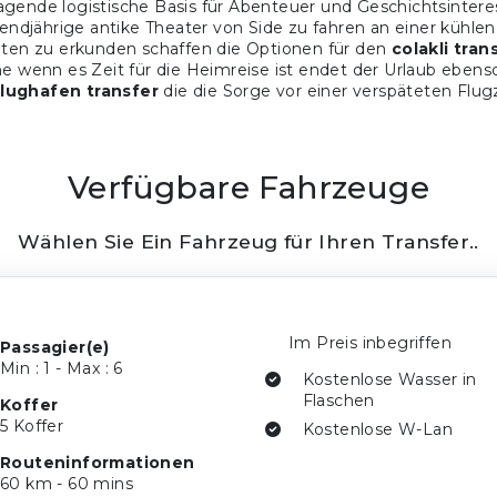
agende logistische Basis für Abenteuer und Geschichtsinteres
endjährige antike Theater von Side zu fahren an einer kühl
ten zu erkunden schaffen die Optionen für den
colakli tran
 wenn es Zeit für die Heimreise ist endet der Urlaub ebens
 flughafen transfer
die die Sorge vor einer verspäteten Flugz
Verfügbare Fahrzeuge
Wählen Sie Ein Fahrzeug für Ihren Transfer..
Im Preis inbegriffen
Passagier(e)
Min : 1 - Max : 6
Kostenlose Wasser in
Flaschen
Koffer
5 Koffer
Kostenlose W-Lan
Routeninformationen
60 km - 60 mins