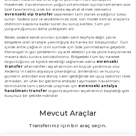
hissetmek, havalimanının yoğun ortamından sıyrılıp tamamen size
özel tasarlanmış izole bir alanda seyahat etmek isterseniz
evrenseki vip transfer
seçenekleri tam olarak aradığınız lüksü
sunar. Sadece size ve sevdiklerinize özel, son model klimalı araçlarla
otelinizin kapısına kadar süren bu sürüş kalitesi, tüm yol
yorgunluğunuzu daha yoldayken alır.
Belde, sadece kendi sınırları içindeki sahil keyfiyle değil, çevre
bölgelere olan stratejik yakınlığıyla da harika bir lokasyondur. Gün
içinde antik çağların izini sürmek için Side yarımadasına geçebilir,
Manavgat’ın gür şelalelerini ziyaret edebilir ya da çevre kanyonlarda
macera dolu turlara katılabilirsiniz. Bölgedeki tüm bu hareket
özgürlüğünü ve lojistik esnekliği sağlamak adına
evrenseki
transfer
alternatifleri seyahatinizin en büyük yardımcısı olur.
Akdeniz’in tadını doyasıya çıkardığınız, dinlendirici ve huzurlu
günlerin ardından eve dönüş vakti geldiğinde ise uçuş saatinizi riske
atmadan, en ufak bir gecikme endişesi taşımadan havalimanı
terminaline tam vaktinde ulaşmak için
evrenseki antalya
havalimanı transfer
organizasyonları seyahatinizi başladığı gibi
kusursuz bir şekilde noktalar.
Mevcut Araçlar
Transferiniz için bir araç seçin..