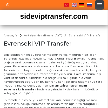
Anasayfa
Antalya Havalimanı (AYT)
Evrenseki VIP Transfer
Evrenseki VIP Transfer
Side bölgesinin en düzenli ve modern yerleşimlerinden biri olan
Evrenseki, özellikle incecik kumuyla ünlü "Mavi Bayraklı" geniş halk
plajı ve sahil boyunca uzanan palmiyeli yürüyüş yoluyla dikkat
çeker. Karmaşadan uzak ama bir o kadar da lüks ve konforlu bir
Akdeniz tatili hayal edenlerin uğrak noktası olan bu belde, her yaş
grubuna hitap eden elit resort otelleriyle bilinir. Havalimanına iniş
yaptıktan sonra, Akdeniz’in o meşhur sıcaklığında hiç vakit
kaybetmeden doğrudan bu konforlu sahil şeridine ulaşmak ve tatil
moduna hızlıca geçiş yapmak için
antalya havalimanı
evrenseki transfer
hatları seyahatin ilk dakikalarını büyük bir
kolaylığa dönüştürür.
Evrenseki’nin en büyük alametifarikası, denizinin sığlığı ve sahil
şeridinin sunduğu yürüme alanlarının ferahlığıdır. Yolculuğun ilk
anından itibaren bu ferahlığı ve premium tatil konseptini